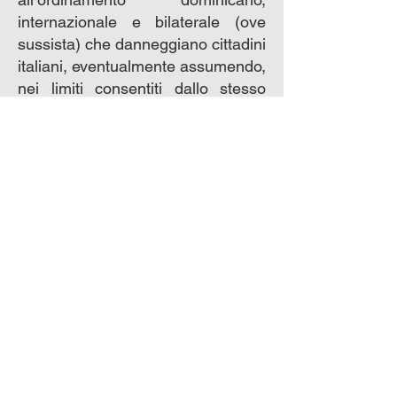
internazionale e bilaterale (ove
sussista) che danneggiano cittadini
italiani, eventualmente assumendo,
nei limiti consentiti dallo stesso
ordinamento, autonome iniziative
nei confronti delle parti sociali (per
esempio: attraverso attività come
raccolte di firme, etc.) e
successivamente conoscere la
natura e l’esito degli interventi
eseguiti a seguito di tali
segnalazioni comunicando con
l’autorita’ consolare.
6- Coordinarsi con l’Ambasciata e
la Cancelleria consolare in caso di
emergenze inerenti ai diritti civili e